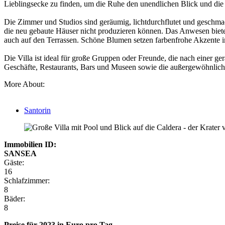
Lieblingsecke zu finden, um die Ruhe den unendlichen Blick und die m
Die Zimmer und Studios sind geräumig, lichtdurchflutet und geschmac
die neu gebaute Häuser nicht produzieren können. Das Anwesen bietet
auch auf den Terrassen. Schöne Blumen setzen farbenfrohe Akzente i
Die Villa ist ideal für große Gruppen oder Freunde, die nach einer ge
Geschäfte, Restaurants, Bars und Museen sowie die außergewöhnlichen
More About:
Santorin
Immobilien ID:
SANSEA
Gäste:
16
Schlafzimmer:
8
Bäder:
8
Preise für 2023 in Euro pro Tag