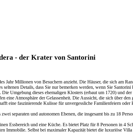
dera - der Krater von Santorini
edes Jahr Millionen von Besuchern anzieht. Die Häuser, die sich am Ra
ines seltenen Details, dass Sie nur bemerken werden, wenn Sie Santorin
ist. Die Umgebung dieses ehemaligen Klosters (erbaut um 1720) und der 
ffen eine Atmosphäre der Gelassenheit. Die Aussicht, die sich über de
hafft eine faszinierende Kulisse für unvergessliche Familienfeiern ode
us zwei separaten und autonomen Ebenen, die insgesamt bis zu 18 Per
nen Essbereich und eine Küche. Es bietet Platz für 8 Personen in 4 S
 Immobilie. Selbst bei maximaler Kapazität bietet die luxuriöse Villa