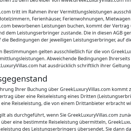
ionen zu dem Betreiber von www.GreekLuxuryVillas.com fin
.com tritt im Rahmen ihrer Vermittlungsleistungen ausschli
otelzimmern, Ferienhäuser, Ferienwohnungen, Mietwagen us
s.com beworbenen Leistungen buchen, kommt der Vertrag üb
nd dem Leistungserbringer zustande. Die in diesen AGB g
die Bedingungen der jeweiligen Leistungserbringer, auf di
 Bestimmungen gelten ausschließlich für die von GreekLux
mittlungsleistungen. Abweichende Bedingungen Ihrerseits 
kLuxuryVillas.com hat ausdrücklich schriftlich ihrer Geltun
gsgegenstand
ührung Ihrer Buchung über GreekLuxuryVillas.com kommt 
ertrag über eine Reiseleistung eines Dritten (Leistungserbr
 eine Reiseleistung, die von einem Drittanbieter erbracht wi
gilt als durchgeführt, wenn Sie GreekLuxuryVillas.com zunäc
ber eine bestimmte Reiseleistung übermitteln, GreekLuxur
leistung des Leistungserbringers übersendet, Sie dann da