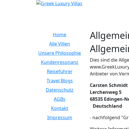
Allgemei
Home
Alle Villen
Allgemei
Unsere Philosophie
Dies sind die All
Kundenresonanz
www.GreekLuxuryVi
Reiseführer
Anbieter von Verm
Travel Blogs
Carsten Schmid
Datenschutz
Lerchenweg 5
AGBs
68535 Edingen-
Deutschland
Kontakt
Impressum
- nachfolgend "Gr