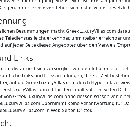
zeitweise oder endgültig einzustellen. Bei Preisangaben s
ie genannten Preise verstehen sich inklusive der gesetzli
kennung
lichen Bestimmungen macht GreekLuxuryVillas.com darau
es Teledienstes leicht erkennbar, unmittelbar erreichbar un
d auf jeder Seite dieses Angebotes über den Verweis 'Impr
und Links
com distanziert sich vorsorglich von den Inhalten aller gel
r sämtliche Links und Linksammlungen, die zur Zeit bestehe
tter, auf die GreekLuxuryVillas.com durch Hyperlink verweis
eekLuxuryVillas.com ist für den Inhalt solcher Seiten Dritt
 von GreekLuxuryVillas.com ohne dessen Wissen von einer 
kLuxuryVillas.com übernimmt keine Verantwortung für Dars
ekLuxuryVillas.com in Web-Seiten Dritter.
cht