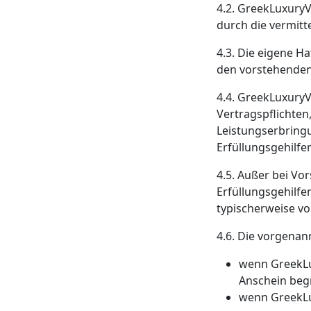
4.2. GreekLuxuryV
durch die vermitt
4.3. Die eigene H
den vorstehende
4.4. GreekLuxuryV
Vertragspflichten
Leistungserbringu
Erfüllungsgehilfe
4.5. Außer bei Vor
Erfüllungsgehilfe
typischerweise v
4.6. Die vorgenan
wenn GreekLu
Anschein beg
wenn GreekLu