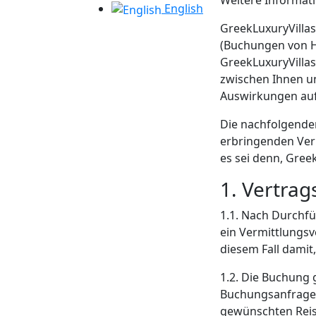
Weitere Informat
English
GreekLuxuryVillas
(Buchungen von H
GreekLuxuryVilla
zwischen Ihnen u
Auswirkungen auf 
Die nachfolgenden
erbringenden Ver
es sei denn, Gree
1. Vertra
1.1. Nach Durchf
ein Vermittlungsv
diesem Fall damit,
1.2. Die Buchung 
Buchungsanfrage ü
gewünschten Reise