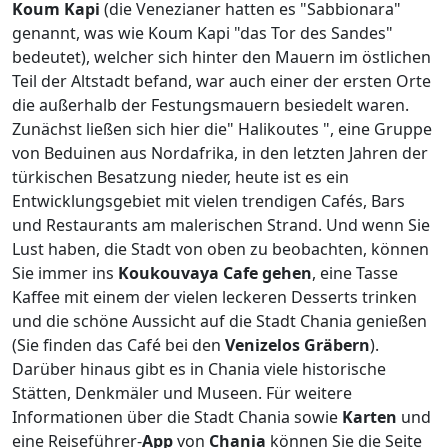
Koum
Kapi
(die Venezianer hatten es "Sabbionara"
genannt, was wie Koum Kapi "das Tor des Sandes"
bedeutet), welcher sich hinter den Mauern im östlichen
Teil der Altstadt befand, war auch einer der ersten Orte
die außerhalb der Festungsmauern besiedelt waren.
Zunächst ließen sich hier die" Halikoutes ", eine Gruppe
von Beduinen aus Nordafrika, in den letzten Jahren der
türkischen Besatzung nieder, heute ist es ein
Entwicklungsgebiet mit vielen trendigen Cafés, Bars
und Restaurants am malerischen Strand. Und wenn Sie
Lust haben, die Stadt von oben zu beobachten, können
Sie immer ins
Koukouvaya
Cafe gehen
, eine Tasse
Kaffee mit einem der vielen leckeren Desserts trinken
und die schöne Aussicht auf die Stadt Chania genießen
(Sie finden das Café bei den
Venizelos Gräbern
).
Darüber hinaus gibt es in Chania viele historische
Stätten, Denkmäler und Museen. Für weitere
Informationen über die Stadt Chania sowie
Karten
und
eine Reiseführer-
App
von
Chania
können Sie die Seite