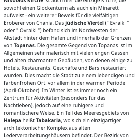
Nikolaos
Kirche
ist auch hier die einzige Kirche, die
sowohl einen Glockenturm als auch ein Minarett
aufweist - ein weiterer Beweis für die vielfältigen
Eroberer von Chania. Das
jüdische Viertel
(" Evraiki "
oder " Ovraiki ") befand sich im Nordwesten der
Altstadt hinter dem Hafen und innerhalb der Grenzen
von
Topanas
. Die gesamte Gegend von Topanas ist im
Allgemeinen sehr malerisch mit vielen engen Gassen
und alten charmanten Gebäuden, von denen einige zu
Hotels, Restaurants, Geschäfte und Bars restauriert
wurden. Dies macht die Stadt zu einem lebendigen und
farbenfrohen Ort, vor allem in der warmen Periode
(April-Oktober). Im Winter ist es immer noch ein
Zentrum für Aktivitäten (besonders für das
Nachtleben), jedoch auf eine ruhigere und
romantischere Weise. Ein Teil des Meeresgebiets von
Halepa
heißt
Tabakaria
, wo sich ein einzigartiger
architektonischer Komplex aus alten
Lederverarbeitungshäusern befindet. Der Bezirk von