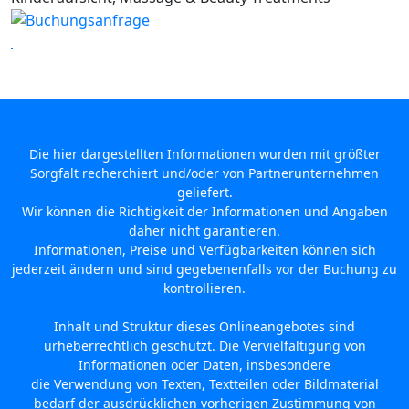
Die hier dargestellten Informationen wurden mit größter
Sorgfalt recherchiert und/oder von Partnerunternehmen
geliefert.
Wir können die Richtigkeit der Informationen und Angaben
daher nicht garantieren.
Informationen, Preise und Verfügbarkeiten können sich
jederzeit ändern und sind gegebenenfalls vor der Buchung zu
kontrollieren.
Inhalt und Struktur dieses Onlineangebotes sind
urheberrechtlich geschützt. Die Vervielfältigung von
Informationen oder Daten, insbesondere
die Verwendung von Texten, Textteilen oder Bildmaterial
bedarf der ausdrücklichen vorherigen Zustimmung von