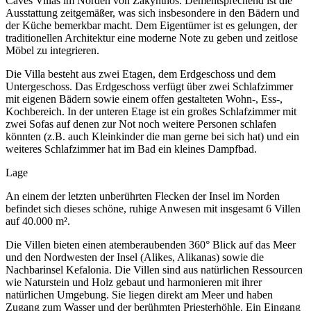
Caves Villas im Norden von Zakynthos. Dementsprechend ist die
Ausstattung zeitgemäßer, was sich insbesondere in den Bädern und
der Küche bemerkbar macht. Dem Eigentümer ist es gelungen, der
traditionellen Architektur eine moderne Note zu geben und zeitlose
Möbel zu integrieren.
Die Villa besteht aus zwei Etagen, dem Erdgeschoss und dem
Untergeschoss. Das Erdgeschoss verfügt über zwei Schlafzimmer
mit eigenen Bädern sowie einem offen gestalteten Wohn-, Ess-,
Kochbereich. In der unteren Etage ist ein großes Schlafzimmer mit
zwei Sofas auf denen zur Not noch weitere Personen schlafen
könnten (z.B. auch Kleinkinder die man gerne bei sich hat) und ein
weiteres Schlafzimmer hat im Bad ein kleines Dampfbad.
Lage
An einem der letzten unberührten Flecken der Insel im Norden
befindet sich dieses schöne, ruhige Anwesen mit insgesamt 6 Villen
auf 40.000 m².
Die Villen bieten einen atemberaubenden 360° Blick auf das Meer
und den Nordwesten der Insel (Alikes, Alikanas) sowie die
Nachbarinsel Kefalonia. Die Villen sind aus natürlichen Ressourcen
wie Naturstein und Holz gebaut und harmonieren mit ihrer
natürlichen Umgebung. Sie liegen direkt am Meer und haben
Zugang zum Wasser und der berühmten Priesterhöhle. Ein Eingang