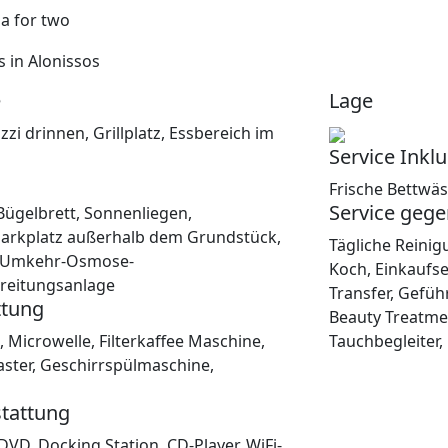
e
Lage
uzzi drinnen, Grillplatz, Essbereich im
Service Inklu
Frische Bettwäs
Service gege
ügelbrett, Sonnenliegen,
arkplatz außerhalb dem Grundstück,
Tägliche Reinig
, Umkehr-Osmose-
Koch, Einkaufse
reitungsanlage
Transfer, Gefüh
ttung
Beauty Treatme
, Microwelle, Filterkaffee Maschine,
Tauchbegleiter, 
ster, Geschirrspülmaschine,
tattung
 DVD, Docking Station, CD-Player, WiFi-