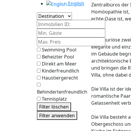
English
Zentralbüros der 
Homöopathie ist, 
Insel
echte Oase ist, w
Immobilien ID:
Welt.
Die luxuriöse zwe
elegante und einzi
Swimming Pool
im Gebäude begrüß
Beheizter Pool
architektonische E
Direkt am Meer
und bringen die R
Kinderfreundlich
Villa, ohne dabei 
Haustiergerecht
Die Villa ist der 
Behindertenfreundlich
romantische Paare
Tennisplatz
Gelassenheit ver
Filter löschen
Filter anwenden
Die Villa besteht
Obergeschoss und