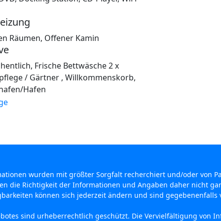
eizung
llen Räumen, Offener Kamin
ve
hentlich, Frische Bettwäsche 2 x
pflege / Gärtner , Willkommenskorb,
hafen/Hafen
rmationen wurden mit größter Sorgfalt recherchiert und/oder von P
en die Richtigkeit der Informationen und Angaben daher nicht gar
gbarkeiten können sich jederzeit ändern und sind gegebenenfalls v
botes sind urheberrechtlich geschützt. Die Vervielfältigung von 