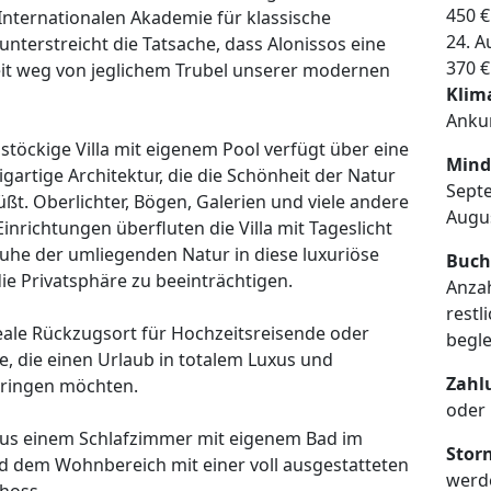
450 €
Internationalen Akademie für klassische
24. A
unterstreicht die Tatsache, dass Alonissos eine
370 €
eit weg von jeglichem Trubel unserer modernen
Klim
Ankun
istöckige Villa mit eigenem Pool verfügt über eine
Mind
gartige Architektur, die die Schönheit der Natur
Sept
t. Oberlichter, Bögen, Galerien und viele andere
Augu
inrichtungen überfluten die Villa mit Tageslicht
uhe der umliegenden Natur in diese luxuriöse
Buch
die Privatsphäre zu beeinträchtigen.
Anza
rest
ideale Rückzugsort für Hochzeitsreisende oder
begle
, die einen Urlaub in totalem Luxus und
Zahl
bringen möchten.
oder 
 aus einem Schlafzimmer mit eigenem Bad im
Stor
 dem Wohnbereich mit einer voll ausgestatteten
werd