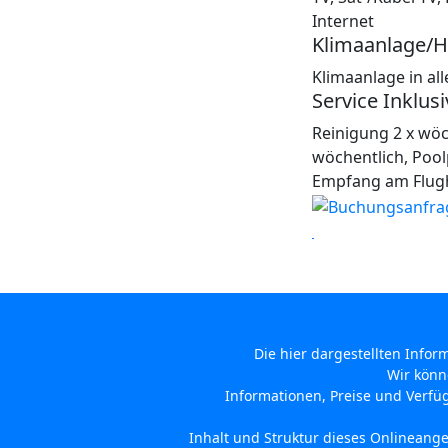
Internet
Klimaanlage/H
Klimaanlage in a
Service Inklusi
Reinigung 2 x wöc
wöchentlich, Pool
Empfang am Flug
Die hier dargestellten Info
Wir könn
Informationen, Preise und Verfü
Inhalt und Struktur dieses Onlineange