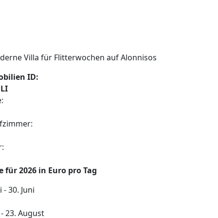
bilien ID:
LI
:
afzimmer:
:
e für 2026 in Euro pro Tag
i - 30. Juni
i - 23. August