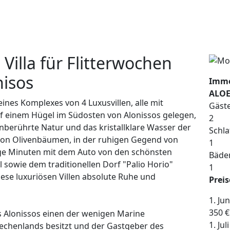
Villa für Flitterwochen
nisos
Immo
ALOE
l eines Komplexes von 4 Luxusvillen, alle mit
Gäste
uf einem Hügel im Südosten von Alonissos gelegen,
2
 unberührte Natur und das kristallklare Wasser der
Schl
on Olivenbäumen, in der ruhigen Gegend von
1
ge Minuten mit dem Auto von den schönsten
Bäder
l sowie dem traditionellen Dorf "Palio Horio"
1
diese luxuriösen Villen absolute Ruhe und
Preis
1. Jun
350 €
s Alonissos einen der wenigen Marine
1. Jul
echenlands besitzt und der Gastgeber des