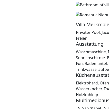
Villa Merkmal
Privater Pool, Jac
Freien
Ausstattung
Waschmaschine, B
Sonnenschirme, P
Fön, Bademäntel
Trinkwasseraufbe
Küchenaussta
Elektroherd, Ofen
Wasserkocher, Toa
Holzkohlegrill
Multimediaaus
TV, Sat-/Kabel TV,