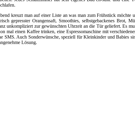
schlafen.
orabend kreuzt man auf einer Liste an was man zum Frühstück möchte u
sch gepresster Orangensaft, Smoothies, selbstgebackenes Brot, Müsli
ganz unkompliziert zur gewünschten Uhrzeit an die Tür geliefert. Es m
chon mal einen Kaffee trinken, eine Espressomaschine mit verschiede
e SMS. Auch Sonderwünsche, speziell für Kleinkinder und Babies sind 
 angenehme Lösung.