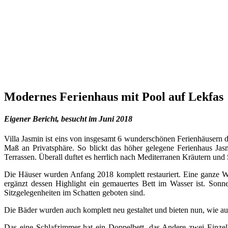
Modernes Ferienhaus mit Pool auf Lekfas
Eigener Bericht, besucht im Juni 2018
Villa Jasmin ist eins von insgesamt 6 wunderschönen Ferienhäusern di
Maß an Privatsphäre. So blickt das höher gelegene Ferienhaus Jas
Terrassen. Überall duftet es herrlich nach Mediterranen Kräutern un
Die Häuser wurden Anfang 2018 komplett restauriert. Eine ganze W
ergänzt dessen Highlight ein gemauertes Bett im Wasser ist. Sonn
Sitzgelegenheiten im Schatten geboten sind.
Die Bäder wurden auch komplett neu gestaltet und bieten nun, wie a
Das eine Schlafzimmer hat ein Doppelbett, das Andere zwei Einzelb