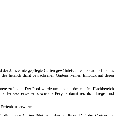
d der Jahrzehnte gepflegte Garten gewährleisten ein erstaunlich hohes
 des herrlich dicht bewachsenen Gartens keinen Einblick auf deren
nere zu holen. Der Pool wurde um einen knöcheltiefen Flachbereich
e Terrasse erweitert sowie die Pergola damit reichlich Liege- und
Ferienhaus erwartet.
r die in den Garten führt bzw. den herrlichen Duft des Gartens ins