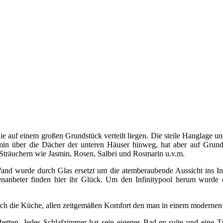
e auf einem großen Grundstück verteilt liegen. Die steile Hanglage un
min über die Dächer der unteren Häuser hinweg, hat aber auf Grund
d Sträuchern wie Jasmin, Rosen, Salbei und Rosmarin u.v.m.
and wurde durch Glas ersetzt um die atemberaubende Aussicht ins In
enanbeter finden hier ihr Glück. Um den Infinitypool herum wurde di
uch die Küche, allen zeitgemäßen Komfort den man in einem modernen 
etten. Jedes Schlafzimmer hat sein eigenes Bad en-suite und eine Tü